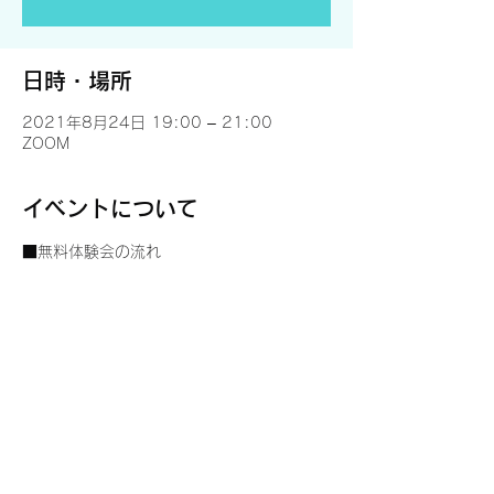
日時・場所
2021年8月24日 19:00 – 21:00
ZOOM
イベントについて
■無料体験会の流れ
・講師紹介
・Blenderの基本理解
・３Dオブジェクト制作体験（マグカップを
つくってみる）
・まとめ
※ご予約の方に、当日のオンライン接続先
（ZOOM）をメールでご案内いたします。
続きを読む >>