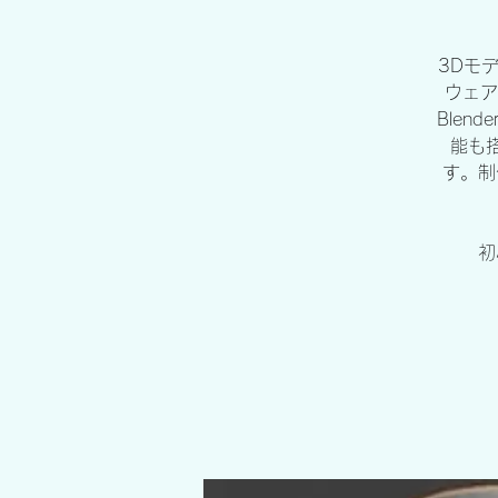
3Dモ
ウェア
Ble
能も
す。制
初