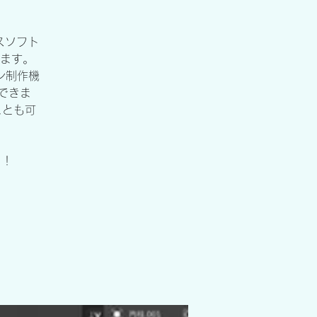
スソフト
ます。
ン制作機
できま
ことも可
う！