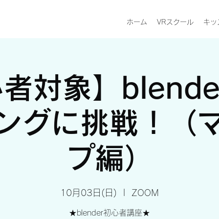
ホーム
VRスクール
キッズ
者対象】blende
ングに挑戦！（
プ編）
10月03日(日)
  |  
ZOOM
★blender初心者講座★